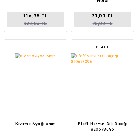
Metal
116,95 TL
70,00 TL
122,03 TL
75,00 TL
PFAFF
Kıvırma Ayağı 6mm
Pfaff Nervür Dili Bıçağı
820678096