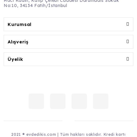
Hacı Kadın, Katip Çelebi Caddesi Darulhadis Sokak
No:10, 34134 Fatih/İstanbul
Kurumsal
Alışveriş
Üyelik
2021 ® evdedikis.com | Tüm hakları saklıdır. Kredi kartı