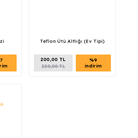
zi
Teflon Ütü Altlığı (Ev Tipi)
200,00 TL
7
%9
irim
indirim
220,00 TL