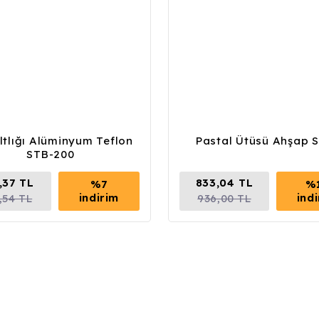
ltlığı Alüminyum Teflon
Pastal Ütüsü Ahşap S
STB-200
,37 TL
833,04 TL
%7
%
indirim
ind
,54 TL
936,00 TL