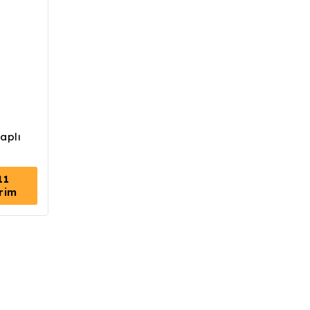
aplı
11
irim