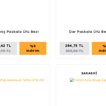
niş Paskala Ütü Bezi
Dar Paskala Ütü Be
,42 TL
284,75 TL
%9
%
indirim
ind
,93 TL
305,08 TL
SAKASHİ