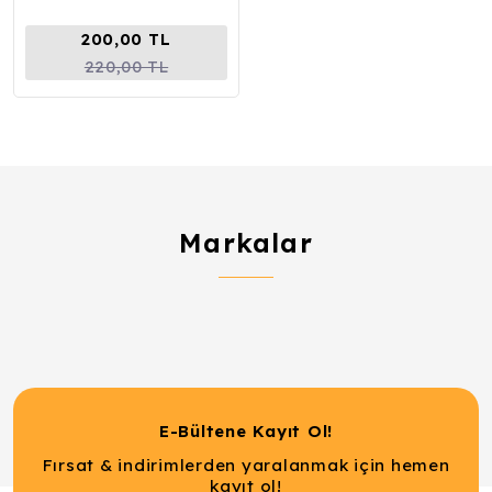
200,00 TL
220,00 TL
Markalar
E-Bültene Kayıt Ol!
Fırsat & indirimlerden yaralanmak için hemen
kayıt ol!