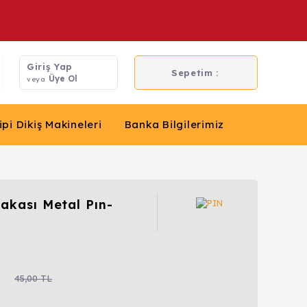
Giriş Yap
Sepetim :
Üye Ol
veya
ipi Dikiş Makineleri
Banka Bilgilerimiz
akası Metal Pın-
L
45,00 TL