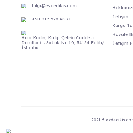
bilgi@evdedikis.com
Hakkımız
İletişim
+90 212 528 48 71
Kargo Ta
Havale B
Hacı Kadın, Katip Çelebi Caddesi
Darulhadis Sokak No:10, 34134 Fatih/
İletişim 
İstanbul
2021 ® evdedikis.com 