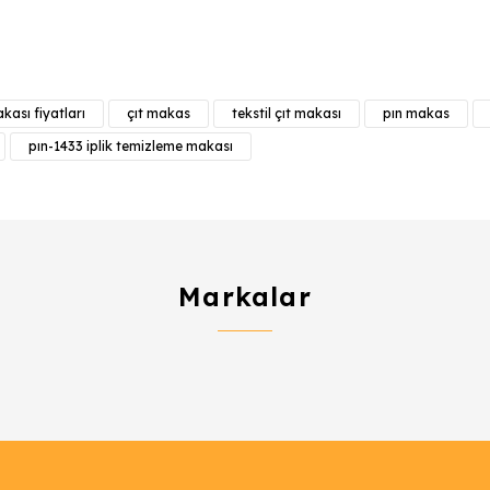
e diğer konularda yetersiz gördüğünüz noktaları öneri formunu kull
Bu ürüne ilk yorumu siz yapın!
kası fiyatları
çıt makas
tekstil çıt makası
pın makas
Yorum Yaz
pın-1433 iplik temizleme makası
Markalar
Gönder