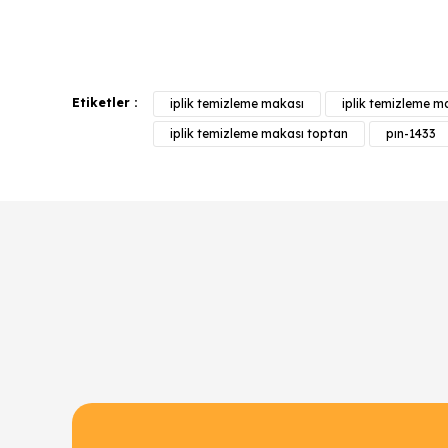
Bu ürünün fiyat bilgisi, resim, ürün açıklamalarında v
Görüş ve önerileriniz için teşekkür ederiz.
Etiketler :
iplik temizleme makası
iplik temizleme ma
Ürün resmi kalitesiz, bozuk veya görüntülenemiyor.
iplik temizleme makası toptan
pın-1433
Ürün açıklamasında eksik bilgiler bulunuyor.
Ürün bilgilerinde hatalar bulunuyor.
Ürün fiyatı diğer sitelerden daha pahalı.
Bu ürüne benzer farklı alternatifler olmalı.