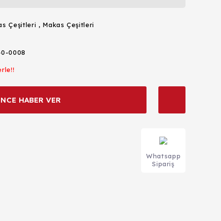
s Çeşitleri
,
Makas Çeşitleri
40-0008
rle!!
İNCE HABER VER
Whatsapp
Sipariş