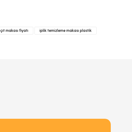
anarak tarafımıza iletebilirsiniz.
çıt makası fiyatı
iplik temizleme makası plastik