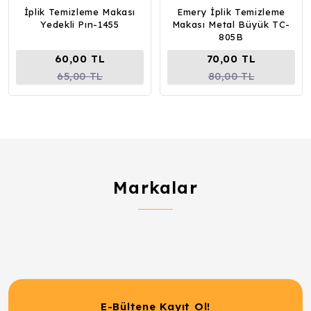
İplik Temizleme Makası
Emery İplik Temizleme
Yedekli Pın-1455
Makası Metal Büyük TC-
805B
60,00 TL
70,00 TL
65,00 TL
80,00 TL
Markalar
E-Bültene Kayıt Ol!