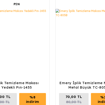
PIN
lik Temizleme Makası
Emery İplik Temizleme 
Yedekli Pın-1455
Metal Büyük TC-80
00 TL
70,00 TL
%8
%
indirim
ind
,00 TL
80,00 TL