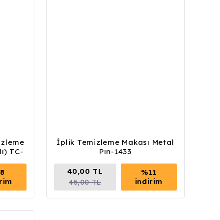
izleme
İplik Temizleme Makası Metal
ı) TC-
Pın-1433
40,00 TL
8
%11
irim
indirim
45,00 TL