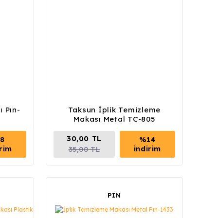
 Pın-
Taksun İplik Temizleme
Makası Metal TC-805
30,00 TL
8
%14
irim
indirim
35,00 TL
PIN