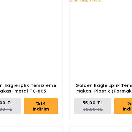
n Eagle iplik Temizleme
Golden Eagle İplik Tem
akası metal TC-805
Makası Plastik (Parmakl
801
,00 TL
55,00 TL
%14
%
indirim
ind
,00 TL
60,00 TL