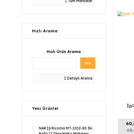
Tüm Markalar
Hızlı Arama
Hızlı Ürün Arama
Ara
Detaylı Arama
İp
Yeni Ürünler
60,
NAKIŞ Ricoma MT-1202-8S İki
65
Kafa 12 İğne Nakış Makinesi