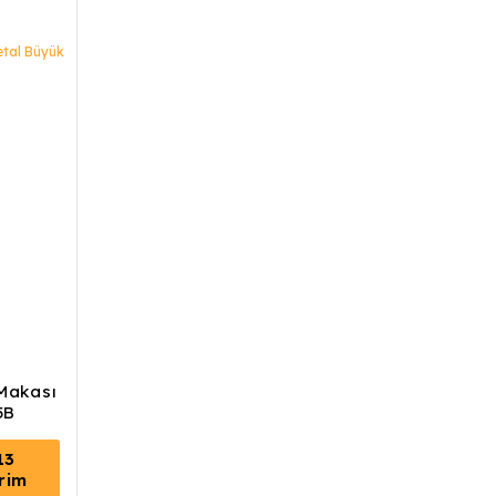
Makası
5B
13
irim