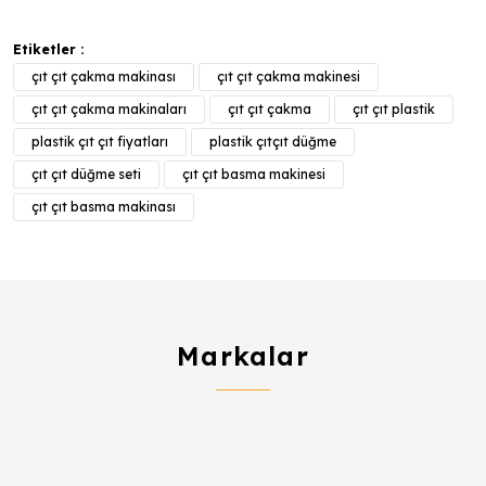
Etiketler :
çıt çıt çakma makinası
çıt çıt çakma makinesi
çıt çıt çakma makinaları
çıt çıt çakma
çıt çıt plastik
plastik çıt çıt fiyatları
plastik çıtçıt düğme
çıt çıt düğme seti
çıt çıt basma makinesi
çıt çıt basma makinası
Markalar