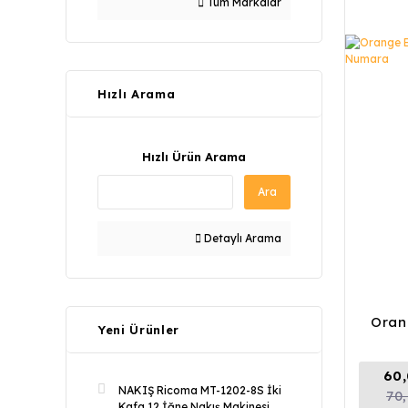
Tüm Markalar
Hızlı Arama
Hızlı Ürün Arama
Ara
Detaylı Arama
Oran
Yeni Ürünler
60,
NAKIŞ Ricoma MT-1202-8S İki
70
Kafa 12 İğne Nakış Makinesi