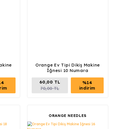
akine
Orange Ev Tipi Dikiş Makine
İğnesi 10 Numara
60,00 TL
14
%14
irim
indirim
70,00 TL
ORANGE NEEDLES