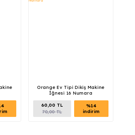
akine
Orange Ev Tipi Dikiş Makine
a
İğnesi 16 Numara
60,00 TL
14
%14
irim
indirim
70,00 TL