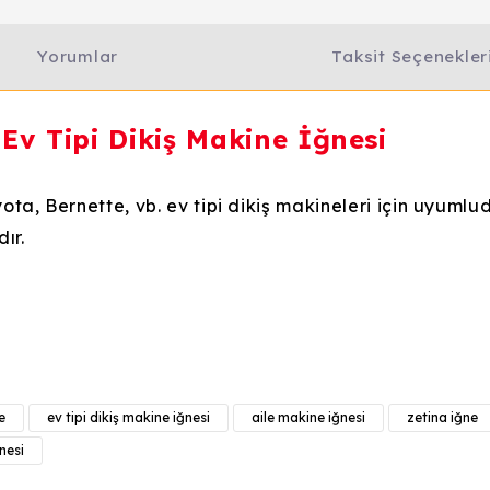
Yorumlar
Taksit Seçenekler
 Tipi Dikiş Makine İğnesi
ota, Bernette, vb. ev tipi dikiş makineleri için uyumlud
ır.
e diğer konularda yetersiz gördüğünüz noktaları öneri formunu kull
Bu ürüne ilk yorumu siz yapın!
e
ev tipi dikiş makine iğnesi
aile makine iğnesi
zetina iğne
Yorum Yaz
nesi