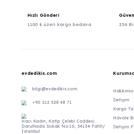
Hızlı Gönderi
Güvenl
1100 ₺ üzeri kargo bedava
256 Bi
evdedikis.com
Kurumsa
bilgi@evdedikis.com
Hakkımız
İletişim
+90 212 528 48 71
Kargo Ta
Havale B
Hacı Kadın, Katip Çelebi Caddesi
Darulhadis Sokak No:10, 34134 Fatih/
İletişim 
İstanbul