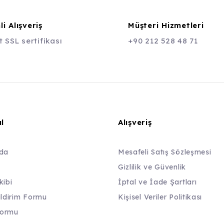
i Alışveriş
Müşteri Hizmetleri
t SSL sertifikası
+90 212 528 48 71
l
Alışveriş
da
Mesafeli Satış Sözleşmesi
Gizlilik ve Güvenlik
kibi
İptal ve İade Şartları
ildirim Formu
Kişisel Veriler Politikası
Formu