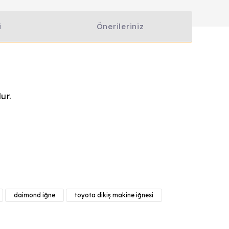
i
Önerileriniz
ur.
anarak tarafımıza iletebilirsiniz.
daimond iğne
toyota dikiş makine iğnesi