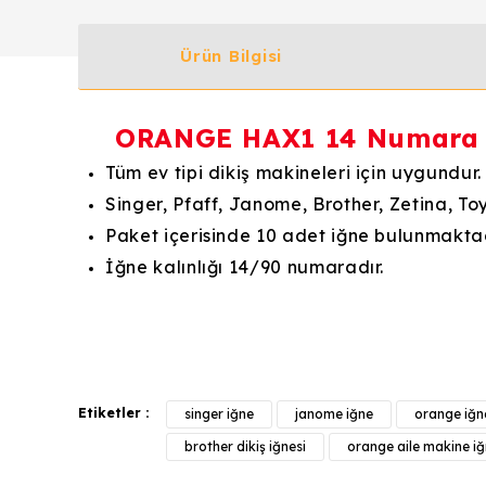
Ürün Bilgisi
ORANGE HAX1 14 Numara Ev
Tüm ev tipi dikiş makineleri için uygundur.
Singer, Pfaff, Janome, Brother, Zetina, Toy
Paket içerisinde 10 adet iğne bulunmaktad
İğne kalınlığı 14/90 numaradır.
Bu ürünün fiyat bilgisi, resim, ürün açıklamalarında v
Görüş ve önerileriniz için teşekkür ederiz.
Etiketler :
singer iğne
janome iğne
orange iğn
Ürün resmi kalitesiz, bozuk veya görüntülenemiyor.
brother dikiş iğnesi
orange aile makine iğ
Ürün açıklamasında eksik bilgiler bulunuyor.