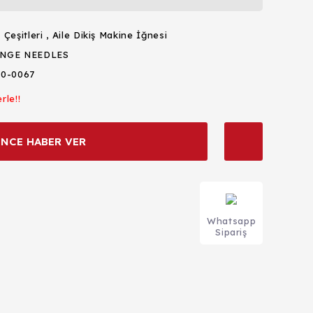
 Çeşitleri
,
Aile Dikiş Makine İğnesi
NGE NEEDLES
50-0067
rle!!
İNCE HABER VER
Whatsapp
Sipariş