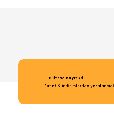
Ürün bilgilerinde hatalar bulunuyor.
Ürün fiyatı diğer sitelerden daha pahalı.
Bu ürüne benzer farklı alternatifler olmalı.
E-Bültene Kayıt Ol!
Fırsat & indirimlerden yaralanmak