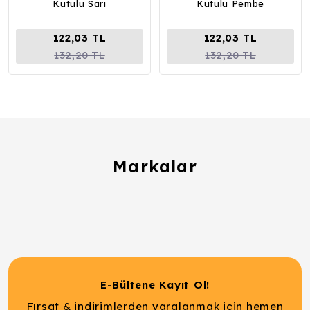
Kutulu Sarı
Kutulu Pembe
122,03 TL
122,03 TL
132,20 TL
132,20 TL
Markalar
E-Bültene Kayıt Ol!
Fırsat & indirimlerden yaralanmak için hemen