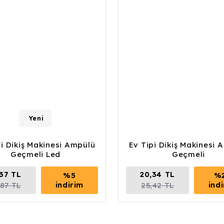
Yeni
pi Dikiş Makinesi Ampülü
Ev Tipi Dikiş Makinesi 
Geçmeli Led
Geçmeli
,37 TL
20,34 TL
%5
%
indirim
ind
,87 TL
25,42 TL