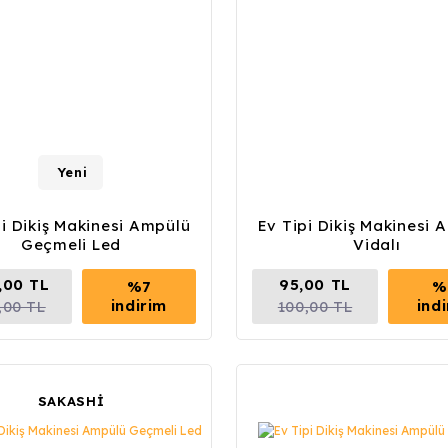
Yeni
pi Dikiş Makinesi Ampülü
Ev Tipi Dikiş Makinesi 
Geçmeli Led
Vidalı
,00 TL
95,00 TL
%7
%
indirim
ind
,00 TL
100,00 TL
SAKASHİ