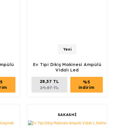
Yeni
Ampülü
Ev Tipi Dikiş Makinesi Ampülü
Vidalı Led
28,37 TL
5
%5
irim
indirim
29,87 TL
SAKASHİ