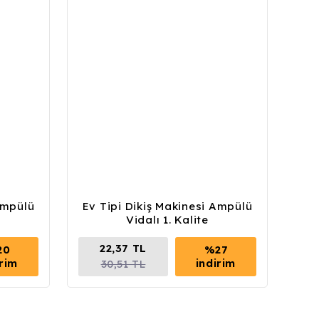
Ampülü
Ev Tipi Dikiş Makinesi Ampülü
Vidalı 1. Kalite
22,37 TL
20
%27
irim
indirim
30,51 TL