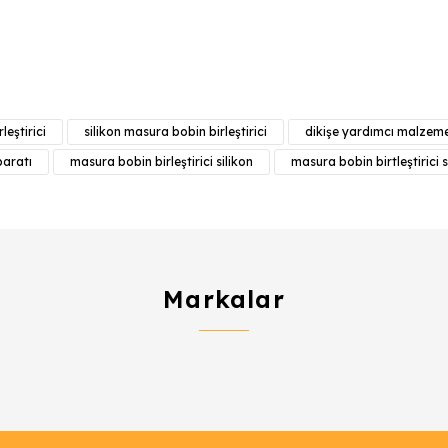
e diğer konularda yetersiz gördüğünüz noktaları öneri formunu kull
Bu ürüne ilk yorumu siz yapın!
leştirici
silikon masura bobin birleştirici
dikişe yardımcı malzeme
Yorum Yaz
paratı
masura bobin birleştirici silikon
masura bobin birtleştirici s
Markalar
Gönder