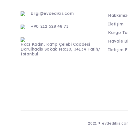
bilgi@evdedikis.com
Hakkımız
İletişim
+90 212 528 48 71
Kargo Ta
Havale B
Hacı Kadın, Katip Çelebi Caddesi
Darulhadis Sokak No:10, 34134 Fatih/
İletişim 
İstanbul
2021 ® evdedikis.com 