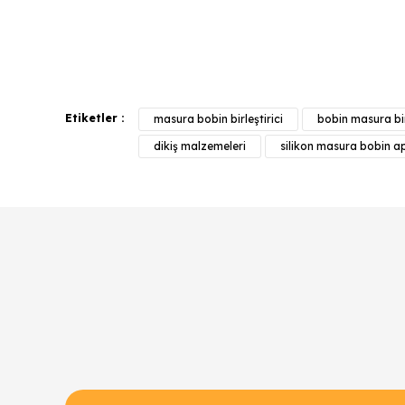
Bu ürünün fiyat bilgisi, resim, ürün açıklamalarında v
Görüş ve önerileriniz için teşekkür ederiz.
Etiketler :
masura bobin birleştirici
bobin masura bir
Ürün resmi kalitesiz, bozuk veya görüntülenemiyor.
dikiş malzemeleri
silikon masura bobin a
Ürün açıklamasında eksik bilgiler bulunuyor.
Ürün bilgilerinde hatalar bulunuyor.
Ürün fiyatı diğer sitelerden daha pahalı.
Bu ürüne benzer farklı alternatifler olmalı.