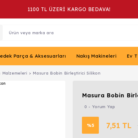
1100 TL ÜZERİ KARGO BEDAVA!
Yedek Parça & Aksesuarları
Nakış Makineleri
Ev T
ş Malzemeleri
Masura Bobin Birleştirici Silikon
Masura Bobin Birle
0 - Yorum Yap
7,51 TL
%5