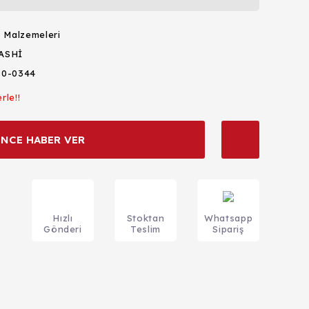
ş Malzemeleri
ASHİ
80-0344
rle!!
İNCE HABER VER
Hızlı
Stoktan
Whatsapp
Gönderi
Teslim
Sipariş