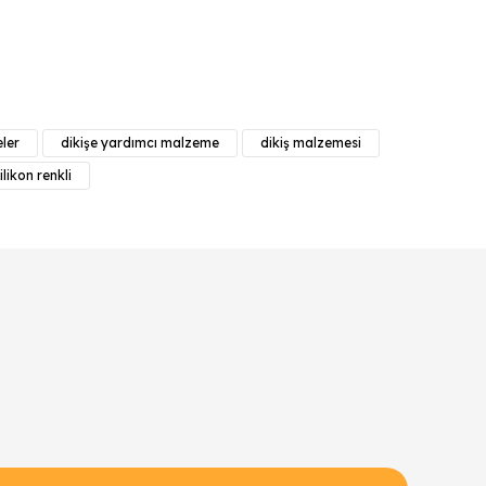
anarak tarafımıza iletebilirsiniz.
ler
dikişe yardımcı malzeme
dikiş malzemesi
ilikon renkli