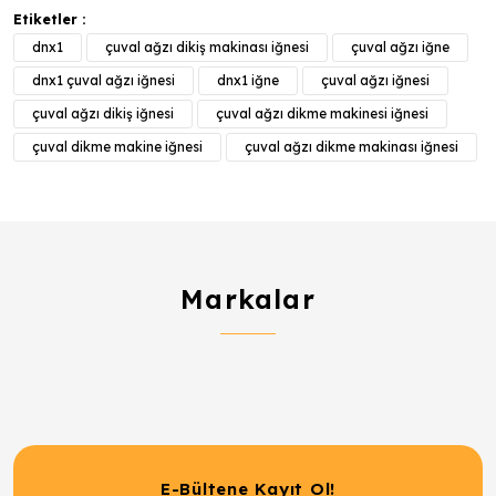
Etiketler :
dnx1
çuval ağzı dikiş makinası iğnesi
çuval ağzı iğne
dnx1 çuval ağzı iğnesi
dnx1 iğne
çuval ağzı iğnesi
çuval ağzı dikiş iğnesi
çuval ağzı dikme makinesi iğnesi
çuval dikme makine iğnesi
çuval ağzı dikme makinası iğnesi
Markalar
E-Bültene Kayıt Ol!