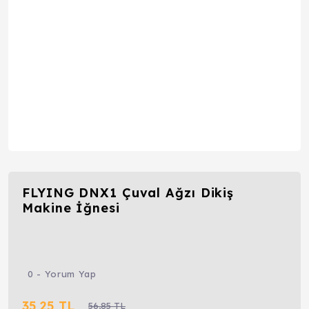
FLYING DNX1 Çuval Ağzı Dikiş
Makine İğnesi
0 - Yorum Yap
35,25 TL
56,85 TL