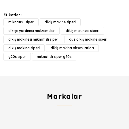
Etiketler :
mıknatıslı siper
dikiş makine siperi
dikişe yardımcı malzemeler
dikiş makinesi siperi
dikiş makinesi mıknatıslı siper
düz dikiş makine siperi
dikiş makina siperi
dikiş makina aksesuarları
g20s siper
mıknatıslı siper g20s
Markalar