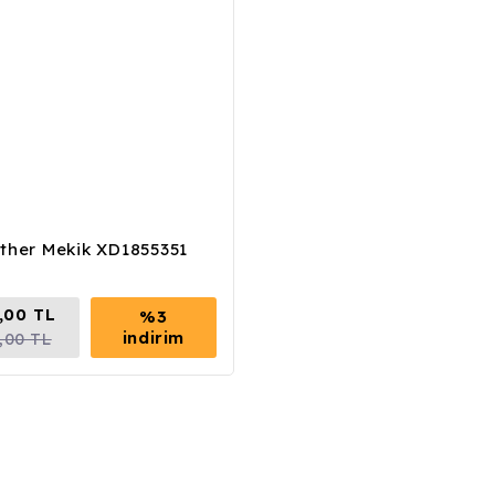
ther Mekik XD1855351
,00 TL
%3
indirim
,00 TL