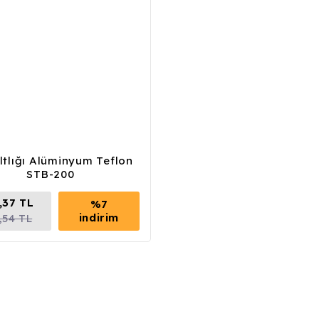
ltlığı Alüminyum Teflon
STB-200
,37 TL
%7
indirim
,54 TL