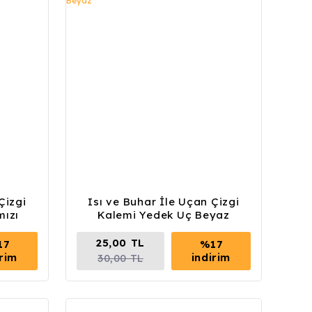
Çizgi
Isı ve Buhar İle Uçan Çizgi
mızı
Kalemi Yedek Uç Beyaz
25,00 TL
17
%17
irim
indirim
30,00 TL