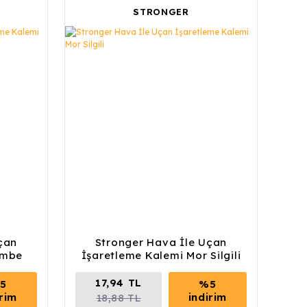
STRONGER
çan
Stronger Hava İle Uçan
embe
İşaretleme Kalemi Mor Silgili
17,94 TL
5
%5
irim
indirim
18,88 TL