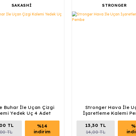
SAKASHİ
STRONGER
ve Buhar İle Uçan Çizgi
Stronger Hava İle U
lemi Yedek Uç 4 Adet
İşaretleme Kalemi P
00 TL
13,30 TL
%14
%
indirim
ind
,00 TL
14,00 TL