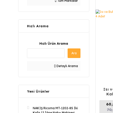
Tüm Markalar
Hızlı Arama
Hızlı Ürün Arama
Ara
Detaylı Arama
Isı 
Yeni Ürünler
Ka
60,
NAKIŞ Ricoma MT-1202-8S İki
70
Kafa 12 İğne Nakış Makinesi