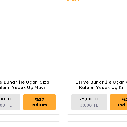
ve Buhar İle Uçan Çizgi
Isı ve Buhar İle Uçan 
lemi Yedek Uç Mavi
Kalemi Yedek Uç Kır
,00 TL
25,00 TL
%17
%
indirim
ind
,00 TL
30,00 TL