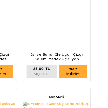
Çizgi
Isı ve Buhar İle Uçan Çizgi
det
Kalemi Yedek Uç Siyah
25,00 TL
7
%17
irim
indirim
30,00 TL
SAKASHİ