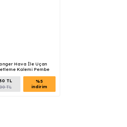
ronger Hava İle Uçan
retleme Kalemi Pembe
,30 TL
%5
indirim
,00 TL