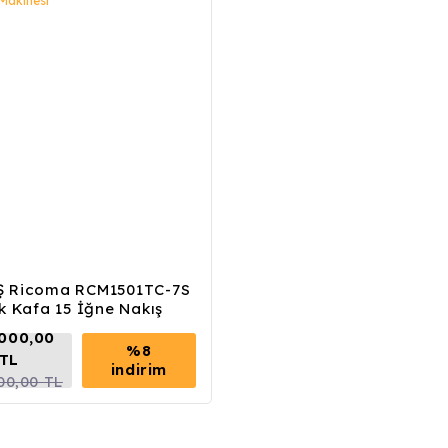
 Ricoma RCM1501TC-7S
k Kafa 15 İğne Nakış
Makinesi
000,00
%8
TL
indirim
00,00 TL