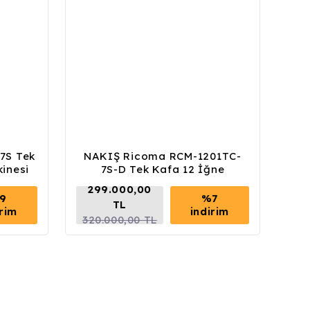
7S Tek
NAKIŞ Ricoma RCM-1201TC-
kinesi
7S-D Tek Kafa 12 İğne
Kordone Nakış Makinesi
299.000,00
9
%7
TL
irim
indirim
320.000,00 TL