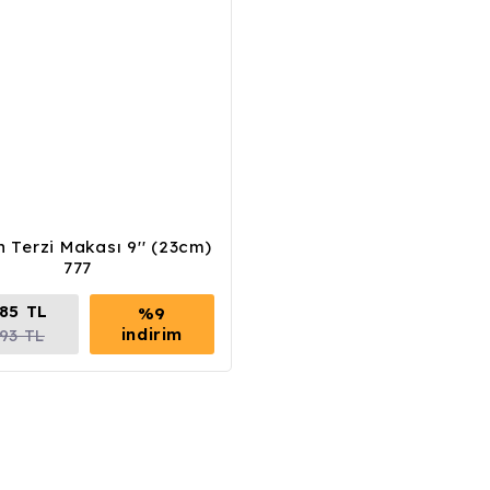
 Terzi Makası 9'' (23cm)
777
,85 TL
%9
indirim
,93 TL