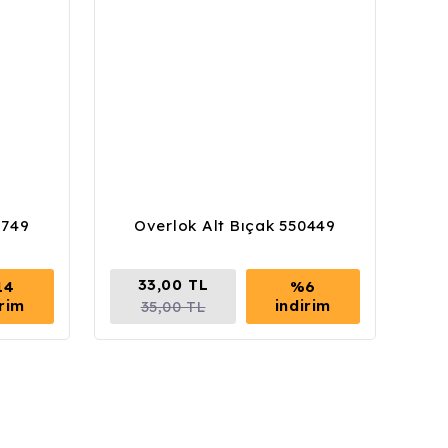
2749
Overlok Alt Bıçak 550449
33,00 TL
14
%6
irim
indirim
35,00 TL