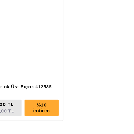
rlok Üst Bıçak 412585
00 TL
%10
indirim
,00 TL