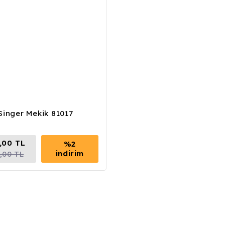
Singer Mekik 81017
,00 TL
%2
indirim
,00 TL