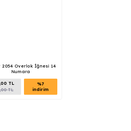
r 2054 Overlok İğnesi 14
Numara
,00 TL
%7
indirim
,00 TL