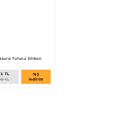
sura Tutucu Silikon
51 TL
%5
indirim
90 TL