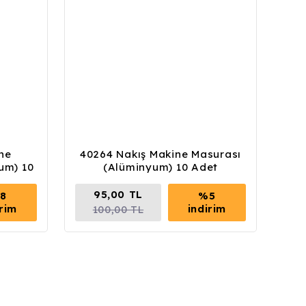
ne
40264 Nakış Makine Masurası
um) 10
(Alüminyum) 10 Adet
95,00 TL
8
%5
irim
indirim
100,00 TL