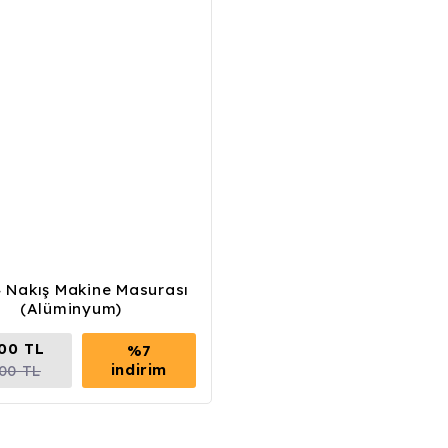
 Nakış Makine Masurası
(Alüminyum)
,00 TL
%7
indirim
,00 TL