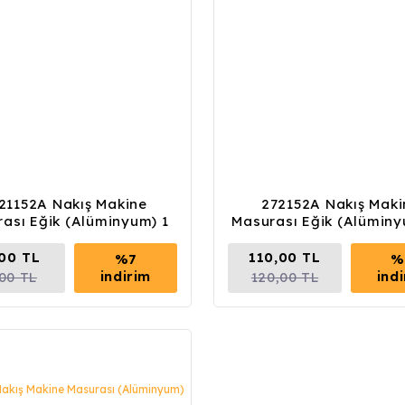
21152A Nakış Makine
272152A Nakış Maki
ası Eğik (Alüminyum) 1
Masurası Eğik (Alüminy
Adet
Adet
,00 TL
110,00 TL
%7
%
indirim
ind
,00 TL
120,00 TL