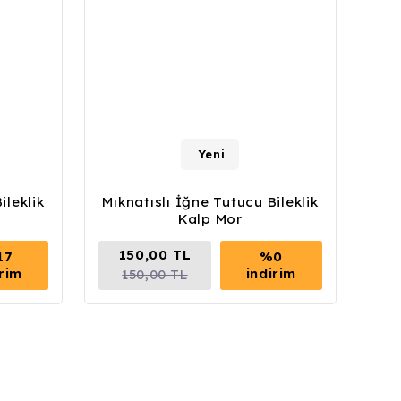
Yeni
ileklik
Mıknatıslı İğne Tutucu Bileklik
Kalp Mor
150,00 TL
17
%0
irim
indirim
150,00 TL