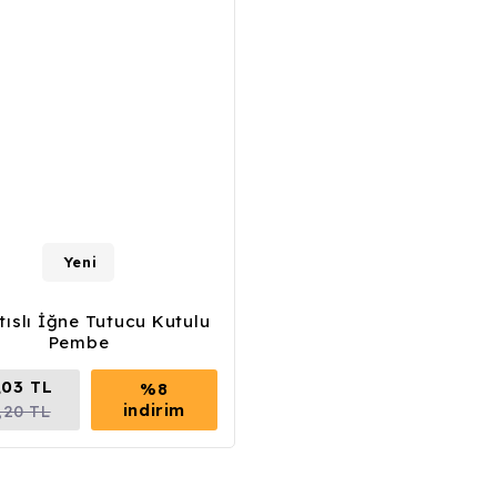
Yeni
tıslı İğne Tutucu Kutulu
Pembe
,03 TL
%8
indirim
,20 TL