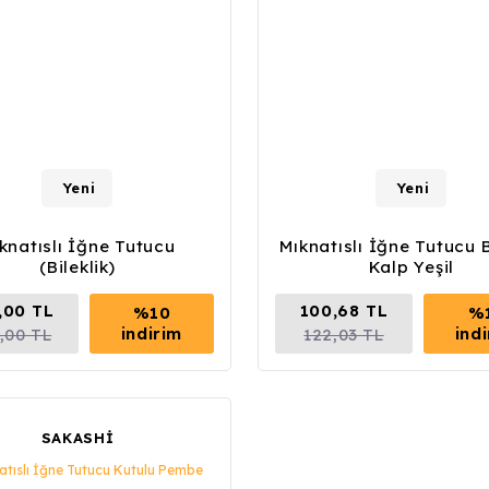
Yeni
Yeni
knatıslı İğne Tutucu
Mıknatıslı İğne Tutucu B
(Bileklik)
Kalp Yeşil
,00 TL
100,68 TL
%10
%
indirim
ind
,00 TL
122,03 TL
SAKASHİ