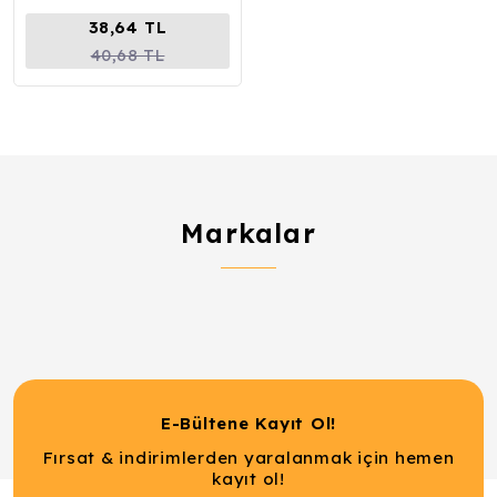
38,64 TL
40,68 TL
Markalar
E-Bültene Kayıt Ol!
Fırsat & indirimlerden yaralanmak için hemen
kayıt ol!