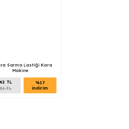
ra Sarma Lastiği Kara
Makine
,42 TL
%17
indirim
,51 TL