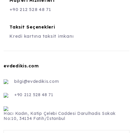
Müşteri Hizmetleri
+90 212 528 48 71
Taksit Seçenekleri
Kredi kartına taksit imkanı
evdedikis.com
bilgi@evdedikis.com
+90 212 528 48 71
Hacı Kadın, Katip Çelebi Caddesi Darulhadis Sokak
No:10, 34134 Fatih/İstanbul