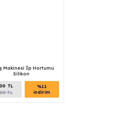
ş Makinesi İp Hortumu
Silikon
,00 TL
%11
indirim
,00 TL