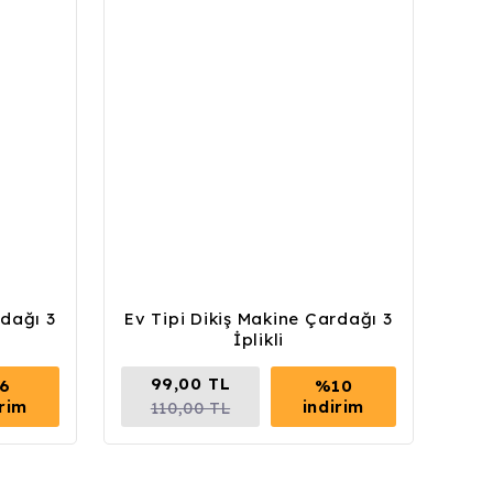
rdağı 3
Ev Tipi Dikiş Makine Çardağı 3
İplikli
99,00 TL
6
%10
irim
indirim
110,00 TL