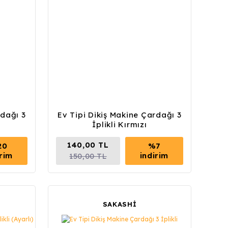
rdağı 3
Ev Tipi Dikiş Makine Çardağı 3
İplikli Kırmızı
140,00 TL
20
%7
irim
indirim
150,00 TL
SAKASHİ