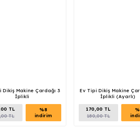
i Dikiş Makine Çardağı 3
Ev Tipi Dikiş Makine Ça
İplikli
İplikli (Ayarlı)
,00 TL
170,00 TL
%8
%
indirim
ind
,00 TL
180,00 TL