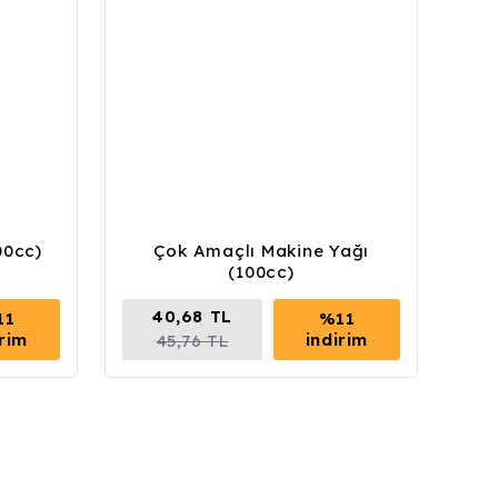
00cc)
Çok Amaçlı Makine Yağı
(100cc)
40,68 TL
11
%11
irim
indirim
45,76 TL