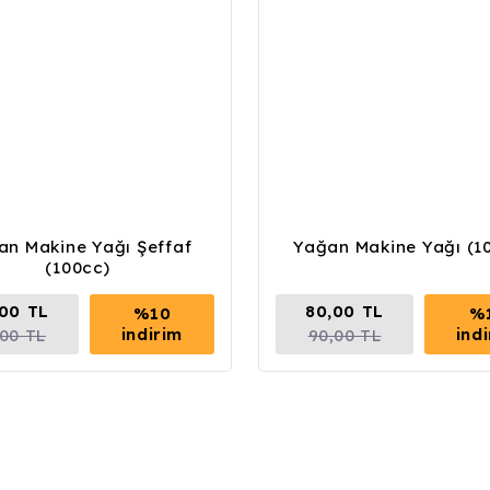
an Makine Yağı Şeffaf
Yağan Makine Yağı (1
(100cc)
,00 TL
80,00 TL
%10
%
indirim
ind
,00 TL
90,00 TL