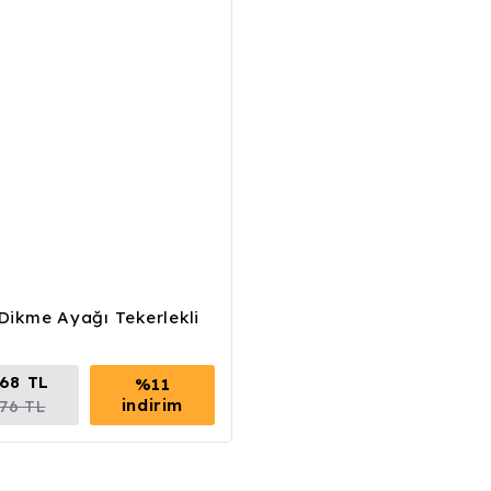
 Dikme Ayağı Tekerlekli
,68 TL
%11
indirim
,76 TL