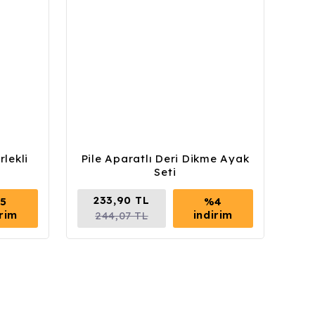
lekli
Pile Aparatlı Deri Dikme Ayak
Seti
233,90 TL
5
%4
irim
indirim
244,07 TL