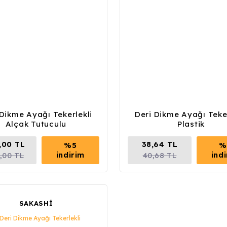
 Dikme Ayağı Tekerlekli
Deri Dikme Ayağı Teker
Alçak Tutuculu
Plastik
,00 TL
38,64 TL
%5
%
indirim
ind
,00 TL
40,68 TL
SAKASHİ