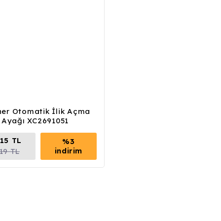
her Otomatik İlik Açma
Ayağı XC2691051
,15 TL
%3
indirim
,19 TL