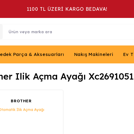
1100 TL ÜZERİ KARGO BEDAVA!
Yedek Parça & Aksesuarları
Nakış Makineleri
Ev T
her Ilik Açma Ayağı Xc2691051
BROTHER