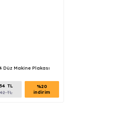
4 Düz Makine Plakası
,34 TL
%20
indirim
,42 TL