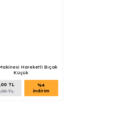
Makinesi Hareketli Bıçak
Küçük
,00 TL
%4
indirim
,00 TL