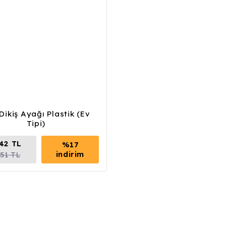
Dikiş Ayağı Plastik (Ev
Tipi)
,42 TL
%17
indirim
,51 TL