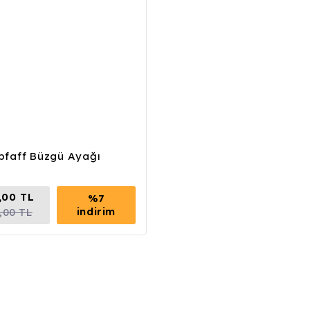
pfaff Büzgü Ayağı
,00 TL
%7
indirim
,00 TL