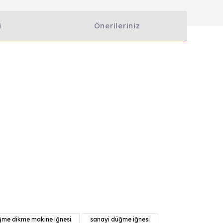
i
Önerileriniz
anarak tarafımıza iletebilirsiniz.
me dikme makine iğnesi
sanayi düğme iğnesi