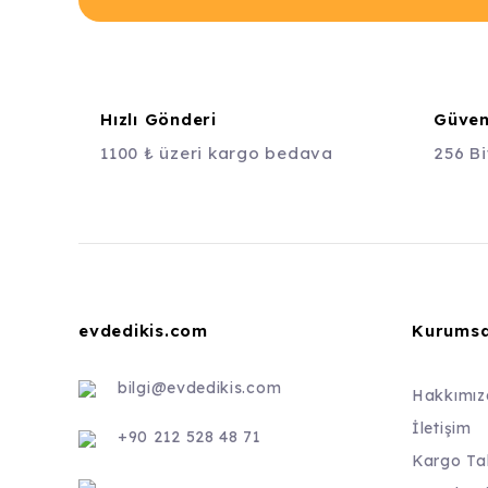
Hızlı Gönderi
Güvenl
1100 ₺ üzeri kargo bedava
256 Bi
evdedikis.com
Kurumsa
bilgi@evdedikis.com
Hakkımız
İletişim
+90 212 528 48 71
Kargo Ta