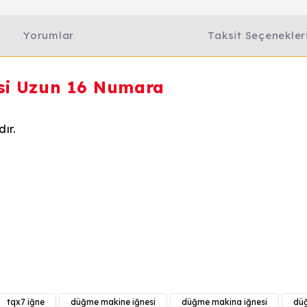
Yorumlar
Taksit Seçenekler
i Uzun 16 Numara
ır.
e diğer konularda yetersiz gördüğünüz noktaları öneri formunu kull
Bu ürüne ilk yorumu siz yapın!
tqx7 iğne
düğme makine iğnesi
düğme makina iğnesi
düğ