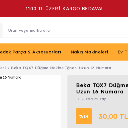
1100 TL ÜZERİ KARGO BEDAVA!
Yedek Parça & Aksesuarları
Nakış Makineleri
Ev T
esi
Beka TQX7 Düğme Makine İğnesi Uzun 16 Numara
Beka TQX7 Düğme
Uzun 16 Numara
0 - Yorum Yap
30,00 TL
%14