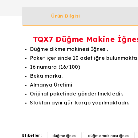
Ürün Bilgisi
TQX7 Düğme Makine İğnes
Düğme dikme makinesi İğnesi.
Paket içerisinde 10 adet iğne bulunmaktad
16 numara (16/100).
Beka marka.
Almanya Üretimi.
Orijinal paketinde gönderilmektedir.
Stoktan aynı gün kargo yapılmaktadır.
Bu ürünün fiyat bilgisi, resim, ürün açıklamalarında v
Görüş ve önerileriniz için teşekkür ederiz.
Etiketler :
düğme iğnesi
düğme makinası iğnesi