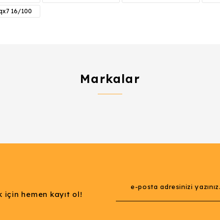
Yorum Yaz
qx7 16/100
Markalar
Gönder
 için hemen kayıt ol!