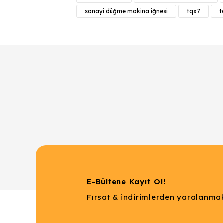
Ürün resmi kalitesiz, bozuk veya görüntülenemiyor.
sanayi düğme makina iğnesi
tqx7
t
Ürün açıklamasında eksik bilgiler bulunuyor.
Ürün bilgilerinde hatalar bulunuyor.
Ürün fiyatı diğer sitelerden daha pahalı.
Bu ürüne benzer farklı alternatifler olmalı.
E-Bültene Kayıt Ol!
Fırsat & indirimlerden yaralanmak