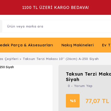
1100 TL ÜZERİ KARGO BEDAVA!
Yedek Parça & Aksesuarları
Nakış Makineleri
Ev T
s Çeşitleri
Taksun Terzi Makası 10'' (26cm) A-250 Siyah
Taksun Terzi Maka
Siyah
0 - Yorum Yap
77,07 TL
%5