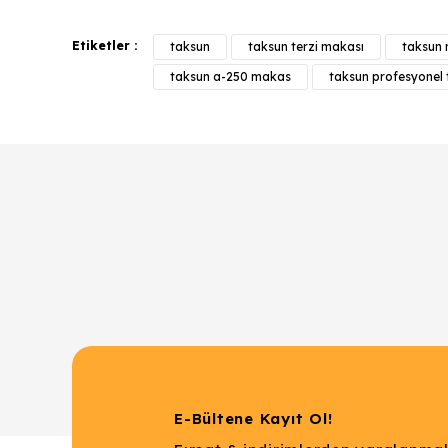
Etiketler :
taksun
taksun terzi makası
taksun
Ürün resmi kalitesiz, bozuk veya görüntülenemiyor.
taksun a-250 makas
taksun profesyonel 
Ürün açıklamasında eksik bilgiler bulunuyor.
Ürün bilgilerinde hatalar bulunuyor.
Ürün fiyatı diğer sitelerden daha pahalı.
Bu ürüne benzer farklı alternatifler olmalı.
E-Bültene Kayıt Ol!