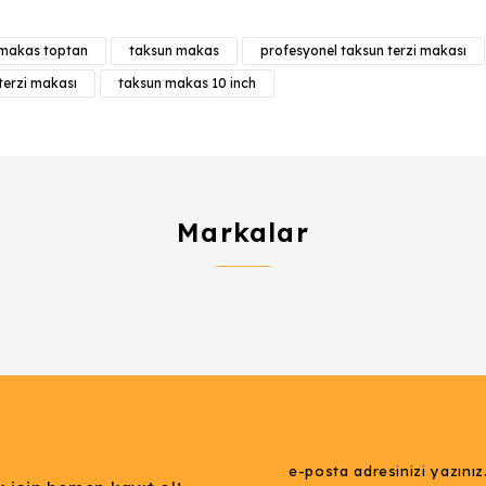
Bu ürüne ilk yorumu siz yapın!
 makas toptan
taksun makas
profesyonel taksun terzi makası
Yorum Yaz
terzi makası
taksun makas 10 inch
Markalar
Gönder