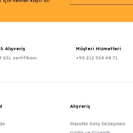
 için hemen kayıt ol!
i Alışveriş
Müşteri Hizmetleri
t SSL sertifikası
+90 212 528 48 71
l
Alışveriş
da
Mesafeli Satış Sözleşmesi
Gizlilik ve Güvenlik