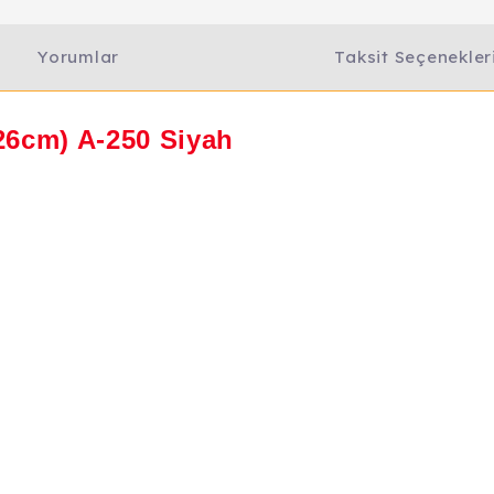
Yorumlar
Taksit Seçenekler
(26cm) A-250 Siyah
h
e diğer konularda yetersiz gördüğünüz noktaları öneri formunu kull