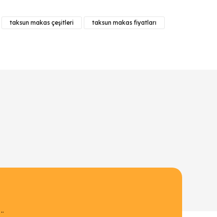
taksun makas çeşitleri
taksun makas fiyatları