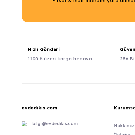
Fırsat & indirimlerden yaralanmak
Hızlı Gönderi
Güvenl
1100 ₺ üzeri kargo bedava
256 Bi
evdedikis.com
Kurumsa
bilgi@evdedikis.com
Hakkımız
İletişim