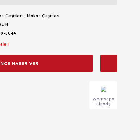
s Çeşitleri
,
Makas Çeşitleri
SUN
40-0044
rle!!
İNCE HABER VER
Whatsapp
Sipariş