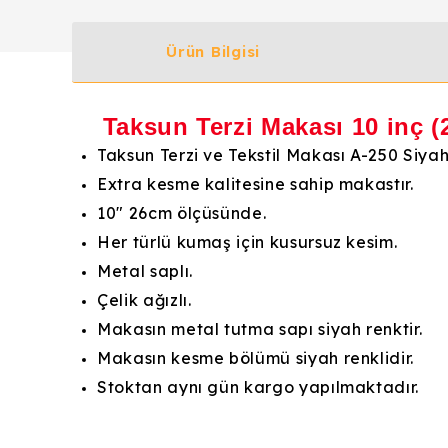
Ürün Bilgisi
Taksun Terzi Makası 10 inç 
Taksun Terzi ve Tekstil Makası A-250 Siya
Extra kesme kalitesine sahip makastır.
10" 26cm ölçüsünde.
Her türlü kumaş için kusursuz kesim.
Metal saplı.
Çelik ağızlı.
Makasın metal tutma sapı siyah renktir.
Makasın kesme bölümü siyah renklidir.
Stoktan aynı gün kargo yapılmaktadır.
Bu ürünün fiyat bilgisi, resim, ürün açıklamalarında v
Görüş ve önerileriniz için teşekkür ederiz.