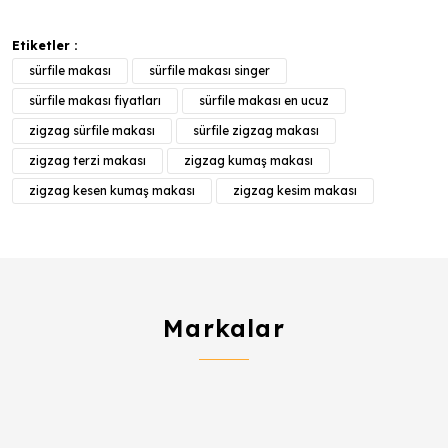
Etiketler :
sürfile makası
sürfile makası singer
sürfile makası fiyatları
sürfile makası en ucuz
zigzag sürfile makası
sürfile zigzag makası
zigzag terzi makası
zigzag kumaş makası
zigzag kesen kumaş makası
zigzag kesim makası
Markalar