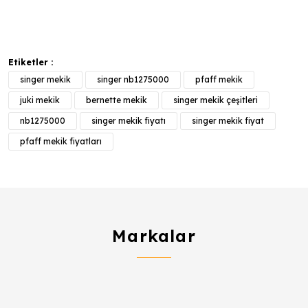
Etiketler :
singer mekik
singer nb1275000
pfaff mekik
juki mekik
bernette mekik
singer mekik çeşitleri
nb1275000
singer mekik fiyatı
singer mekik fiyat
pfaff mekik fiyatları
Markalar