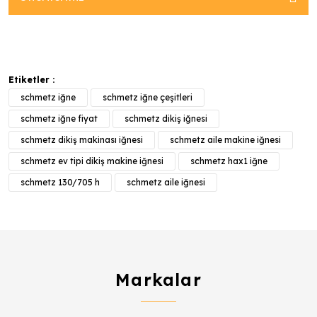
Etiketler :
schmetz iğne
schmetz iğne çeşitleri
schmetz iğne fiyat
schmetz dikiş iğnesi
schmetz dikiş makinası iğnesi
schmetz aile makine iğnesi
schmetz ev tipi dikiş makine iğnesi
schmetz hax1 iğne
schmetz 130/705 h
schmetz aile iğnesi
Markalar