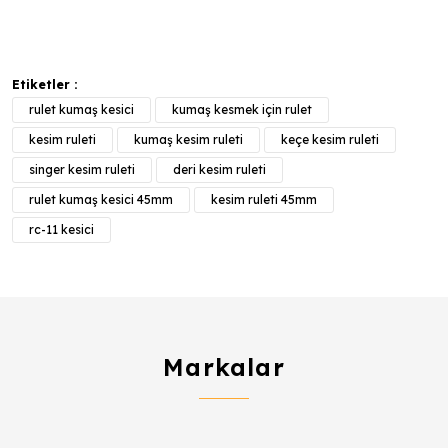
Etiketler :
rulet kumaş kesici
kumaş kesmek için rulet
kesim ruleti
kumaş kesim ruleti
keçe kesim ruleti
singer kesim ruleti
deri kesim ruleti
rulet kumaş kesici 45mm
kesim ruleti 45mm
rc-11 kesici
Markalar