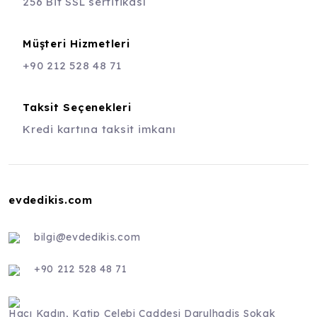
256 Bit SSL sertifikası
Müşteri Hizmetleri
+90 212 528 48 71
Taksit Seçenekleri
Kredi kartına taksit imkanı
evdedikis.com
bilgi@evdedikis.com
+90 212 528 48 71
Hacı Kadın, Katip Çelebi Caddesi Darulhadis Sokak