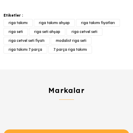
Etiketler :
riga takımı
riga takımı ahşap
riga takımı fiyatları
riga seti
riga seti ahşap
riga cetvel seti
riga cetvel seti fiyatı
modalist riga seti
riga takımı 7 parça
7 parça riga takımı
Markalar