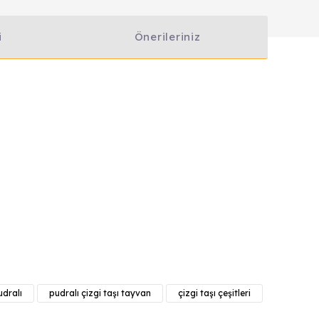
i
Önerileriniz
anarak tarafımıza iletebilirsiniz.
udralı
pudralı çizgi taşı tayvan
çizgi taşı çeşitleri