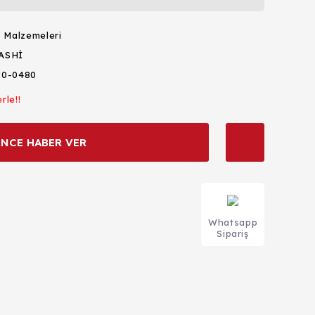
ş Malzemeleri
ASHİ
80-0480
rle!!
İNCE HABER VER
Whatsapp
Sipariş