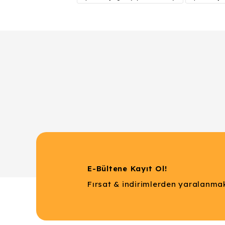
Ürün açıklamasında eksik bilgiler bulunuyor.
Ürün bilgilerinde hatalar bulunuyor.
Ürün fiyatı diğer sitelerden daha pahalı.
Bu ürüne benzer farklı alternatifler olmalı.
E-Bültene Kayıt Ol!
Fırsat & indirimlerden yaralanmak