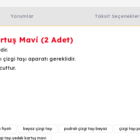
Yorumlar
Taksit Seçenekler
rtuş Mavi (2 Adet)
dir.
çizgi taşı aparatı gereklidir.
uttur.
e diğer konularda yetersiz gördüğünüz noktaları öneri formunu kull
Bu ürüne ilk yorumu siz yapın!
ı fiyatı
beyaz çizgi taşı
pudralı çizgi taşı beyaz
çizgi taşı p
Yorum Yaz
zgi taşı yedek kartuş mavi