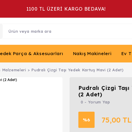
1100 TL ÜZERİ KARGO BEDAVA!
Yedek Parça & Aksesuarları
Nakış Makineleri
Ev T
ş Malzemeleri
Pudralı Çizgi Taşı Yedek Kartuş Mavi (2 Adet)
Pudralı Çizgi Taş
(2 Adet)
0 - Yorum Yap
75,00 TL
%6