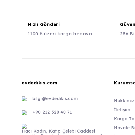
Hızlı Gönderi
Güvenl
1100 ₺ üzeri kargo bedava
256 Bi
evdedikis.com
Kurumsa
bilgi@evdedikis.com
Hakkımız
İletişim
+90 212 528 48 71
Kargo Ta
Havale B
Hacı Kadın, Katip Çelebi Caddesi