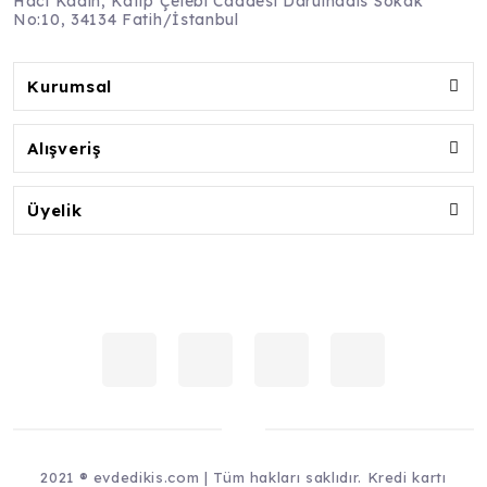
Hacı Kadın, Katip Çelebi Caddesi Darulhadis Sokak
No:10, 34134 Fatih/İstanbul
Kurumsal
Alışveriş
Üyelik
2021 ® evdedikis.com | Tüm hakları saklıdır. Kredi kartı