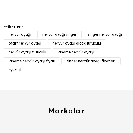
Etiketler :
nervür ayağı
nervür ayağı singer
singer nervür ayağı
pfaff nervür ayağı
nervür ayağı alçak tutuculu
nervür ayağı tutuculu
janome nervür ayağı
janome nervür ayağı fiyatı
singer nervür ayağı fiyatları
cy-701l
Markalar