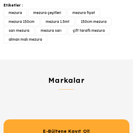
Etiketler :
mezura
mezura çeşitleri
mezura fiyat
mezura 150cm
mezura 1.5mt
150cm mezura
sarı mezura
mezura sarı
çift taraflı mezura
alman malı mezura
Markalar
E-Bültene Kayıt Ol!