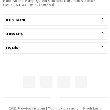
Hacı Kadın, Katip Çelebi Caddesi Darulhadis Sokak
No:10, 34134 Fatih/İstanbul
Kurumsal
Alışveriş
Üyelik
2021 ® evdedikis.com | Tüm hakları saklıdır. Kredi kartı